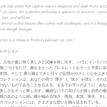
ate rose petals that capture nature’s elegance and sleek thorns echo
of cat claws, this collection embodies a spectrum of emotions—pass
, loss, and self-love.
 remind us that beauty often comes with challenges, and it is throug
 true strength emerges.
ction is a tribute to Kristina’s beloved cat, Lola.”
レクション
、人生の庭に咲く美しさと試練を映し出す。 バラにインスパ
身につけるたび、棘をまとったブレスレットをそっと手首に添
友情、そして 乗り越えてきた日々 の記憶がやさしく心をよぎ
コレクションは、あなたの持つ "儚さ" と "強さ" を讃え、その
のないものであることを伝える。まるでお守りのように、あな
美しさをそっと映し出す。繊細なバラの花びらが描く自然の優
猫の爪のように鋭い棘が秘める強さ。情熱、友情、喪失、そし
のコレクションには、さまざまな想いが織り込まれている。