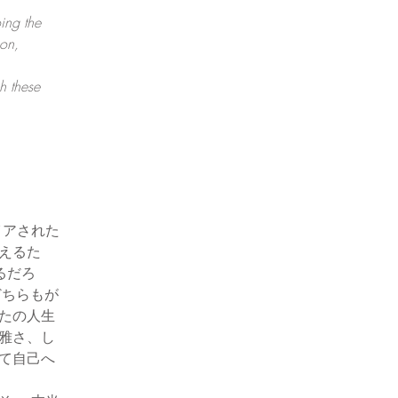
ing the
ion,
h these
イアされた
えるた
るだろ
どちらもが
たの人生
雅さ、し
て自己へ