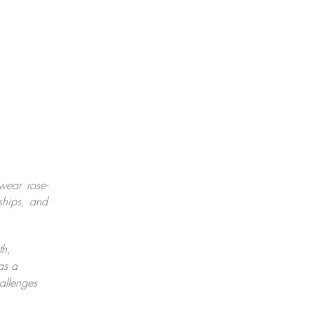
wear rose-
dships, and
th,
as a
allenges