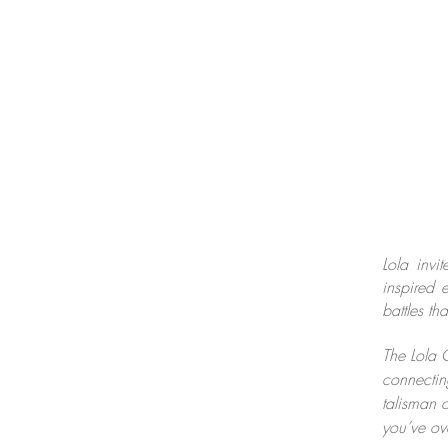
Lola invi
inspired 
battles t
The Lola 
connectin
talisman 
you’ve o