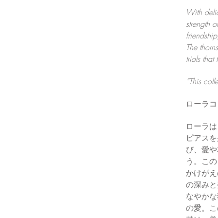
With delic
strength 
friendship
The thorns
trials that
“This colle
ローラコ
ローラは
ピアスを
び、愛や
う。この
かけがえ
の深みと
なやかな
の愛。こ