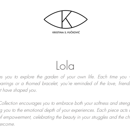
Lola
tes you to explore the garden of your own life. Each time you 
earrings or a thorned bracelet, you’re reminded of the love, frien
hat have shaped you.
Collection encourages you to embrace both your softness and streng
g you to the emotional depth of your experiences. Each piece acts 
of empowerment, celebrating the beauty in your struggles and the ch
vercome.