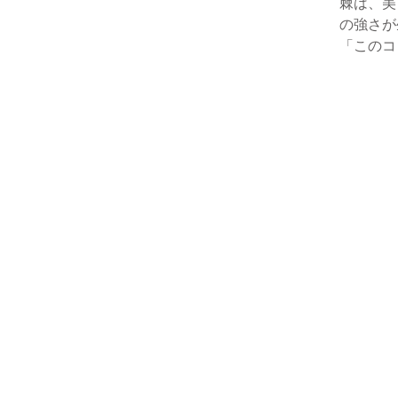
棘は、美
の強さが
「このコ